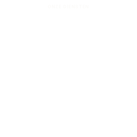
ONZE DIENSTEN
Bijgebouwen &
overkappingen